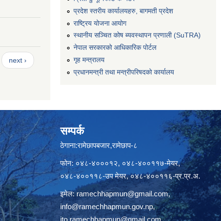
प्रदेश स्तरीय कार्यालयहरु, बागमती प्रदेश
राष्ट्रिय योजना आयोग
स्थानीय सञ्चित कोष ब्यवस्थापन प्रणाली (SuTRA)
नेपाल सरकारको आधिकारिक पोर्टल
गृह मन्त्रालय
next ›
प्रधानमन्त्री तथा मन्त्रीपरिषदको कार्यालय
सम्पर्क
ठेगाना:रामेछापबजार,रामेछाप-८
फोन: ०४८-४०००१२, ०४८-४००११७-मेयर,
०४८-४००११८-उप मेयर, ०४८-४००११६-प्र.प्र.अ.
इमेल:
ramechhapmun@gmail.com
,
info@ramechhapmun.gov.np
,
ito.ramechhapmun@gmail.com