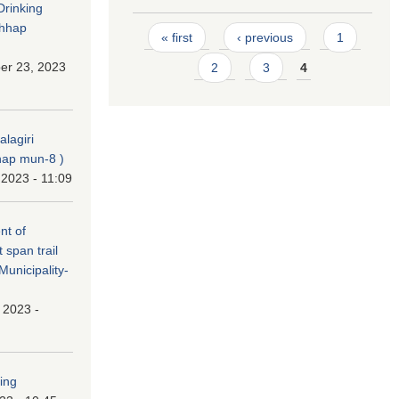
Drinking
chhap
Pages
« first
‹ previous
1
er 23, 2023
2
3
4
alagiri
ap mun-8 )
 2023 - 11:09
nt of
t span trail
unicipality-
, 2023 -
ping