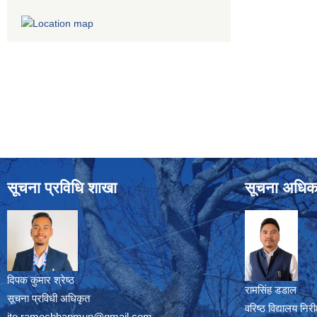
सूचना प्रविधि शाखा
सूचना अधिक
दिपक कुमार श्रेष्ठ
रामसिंह डडाल
सूचना प्रविधी अधिकृत
वरिष्ठ विद्यालय नि
ito.ramechhapmun@gmail.com