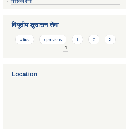
निवेदनको ढाँचा
विधुतीय शुसासन सेवा
Pages
« first
‹ previous
1
2
3
4
Location