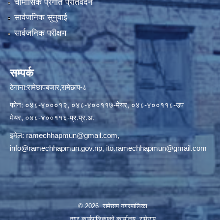
चौमासिक प्रगति प्रतिवेदन
सार्वजनिक सुनुवाई
सार्वजनिक परीक्षण
सम्पर्क
ठेगाना:रामेछापबजार,रामेछाप-८
फोन: ०४८-४०००१२, ०४८-४००११७-मेयर, ०४८-४००११८-उप
मेयर, ०४८-४००११६-प्र.प्र.अ.
इमेल:
ramechhapmun@gmail.com
,
info@ramechhapmun.gov.np
,
ito.ramechhapmun@gmail.com
© 2026 रामेछाप नगरपालिका
नगर कार्यपालिकाको कार्यालय, रामेछाप