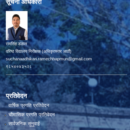
सूचना अधिकारी
रामसिंह डडाल
वरिष्ठ विद्यालय निरीक्षक (अधिकृतस्तर आठौं)
suchanaadhikari.ramechhapmun@gmail.com
९८५४०४३५२८
प्रतिवेदन
वार्षिक प्रगति प्रतिवेदन
चौमासिक प्रगति प्रतिवेदन
सार्वजनिक सुनुवाई