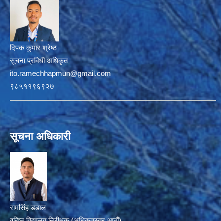
दिपक कुमार श्रेष्ठ
सूचना प्रविधी अधिकृत
ito.ramechhapmun@gmail.com
९८५११९६९२७
सूचना अधिकारी
रामसिंह डडाल
वरिष्ठ विद्यालय निरीक्षक (अधिकृतस्तर आठौं)