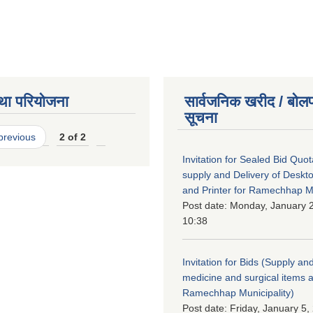
था परियोजना
सार्वजनिक खरीद / बोलप
सूचना
 previous
2 of 2
Invitation for Sealed Bid Quo
supply and Delivery of Deskt
and Printer for Ramechhap Mu
Post date:
Monday, January 2
10:38
Invitation for Bids (Supply and
medicine and surgical items a
Ramechhap Municipality)
Post date:
Friday, January 5,