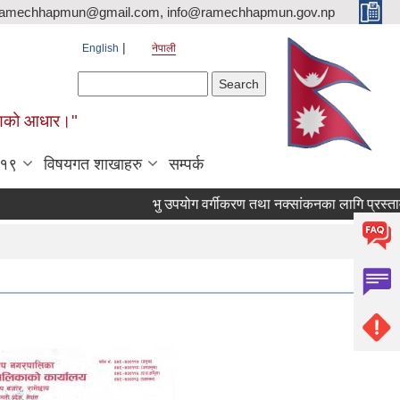
ramechhapmun@gmail.com, info@ramechhapmun.gov.np
English
नेपाली
Search form
Search
र्माणको आधार।"
-१९
विषयगत शाखाहरु
सम्पर्क
भु उपयोग वर्गीकरण तथा नक्सांकनका लागि प्रस्ताव पेश गर्न