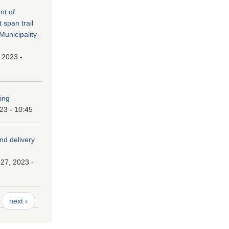
nt of
t span trail
unicipality-
, 2023 -
ping
023 - 10:45
and delivery
27, 2023 -
next ›