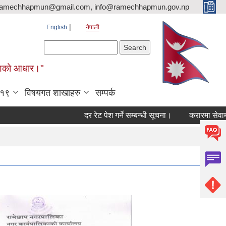
ramechhapmun@gmail.com, info@ramechhapmun.gov.np
English
नेपाली
Search form
Search
र्माणको आधार।"
-१९
विषयगत शाखाहरु
सम्पर्क
दर रेट पेश गर्ने सम्बन्धी सूचना।
करारमा सेवामा पदपूर्त