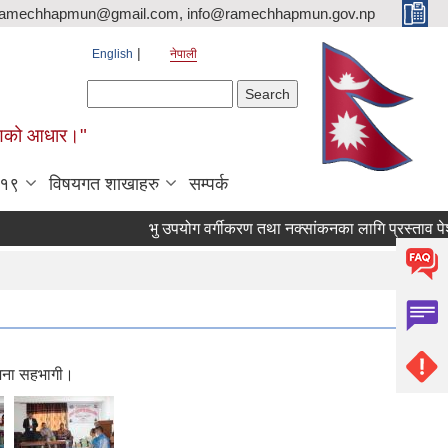
ramechhapmun@gmail.com, info@ramechhapmun.gov.np
English
नेपाली
Search form
Search
र्माणको आधार।"
-१९
विषयगत शाखाहरु
सम्पर्क
भु उपयोग वर्गीकरण तथा नक्सांकनका लागि प्रस्ताव पेश गर्ने
 जना सहभागी।