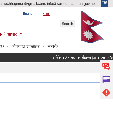
ramechhapmun@gmail.com, info@ramechhapmun.gov.np
English
नेपाली
Search form
Search
र्माणको आधार।"
-१९
विषयगत शाखाहरु
सम्पर्क
बार्षिक बजेट तथा कार्यक्रम (आ.व.२०८३/०८४)