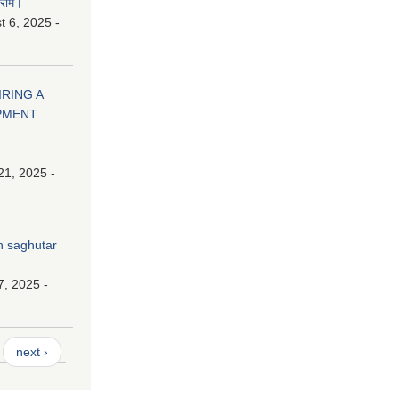
ाराम।
 6, 2025 -
HIRING A
PMENT
21, 2025 -
n saghutar
7, 2025 -
next ›