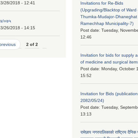
3/28/2018 - 12:41
Invitations for Re-Bids
(Upgrading/Blacktop of Ward o
Thumka-Mudajor-Dhaneghat
७४/०७५
Ramechhap Municipality-7)
3/26/2018 - 14:15
Post date:
Tuesday, November
12:46
 previous
2 of 2
Invitation for bids for supply 
of medicine and surgical item
Post date:
Monday, October 1
15:52
Invitation for Bids (publication
2082/05/24)
Post date:
Tuesday, Septembe
13:13
रामेछाप नगरपालिकाको राष्ट्रिय दैनिक