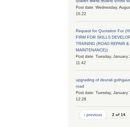
प्रकाशन सम्बन्धी शिलबन्दी प्रस्ताव फ
Post date:
Wednesday, August
15:22
Request for Quotation For (
FIRM FOR SKILLS DEVELO
TRAINING (ROAD REPAIR &
MAINTENANCE))
Post date:
Tuesday, January 
11:42
upgrading of deurali gothgau
road
Post date:
Tuesday, January 
12:28
‹ previous
2 of 14