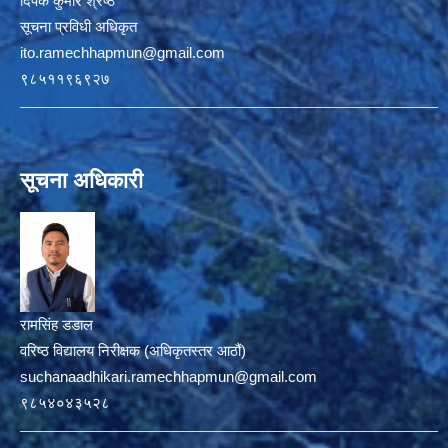
दिपक कुमार श्रेष्ठ
सूचना प्रविधी अधिकृत
ito.ramechhapmun@gmail.com
९८५११९६९२७
सूचना अधिकारी
रामसिंह डडाल
वरिष्ठ विद्यालय निरीक्षक (अधिकृतस्तर आठौं)
suchanaadhikari.ramechhapmun@gmail.com
९८५४०४३५२८