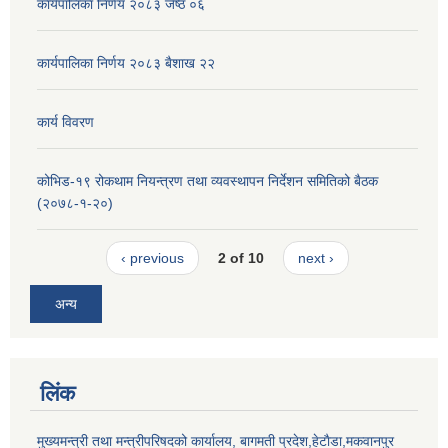
कार्यपालिका निर्णय २०८३ जेष्ठ ०६
कार्यपालिका निर्णय २०८३ बैशाख २२
कार्य विवरण
कोभिड-१९ रोकथाम नियन्त्रण तथा व्यवस्थापन निर्देशन समितिको बैठक
(२०७८-१-२०)
‹ previous
2 of 10
next ›
अन्य
लिंक
मुख्यमन्त्री तथा मन्त्रीपरिषदको कार्यालय, बागमती प्रदेश,हेटाैडा,मकवानपुर