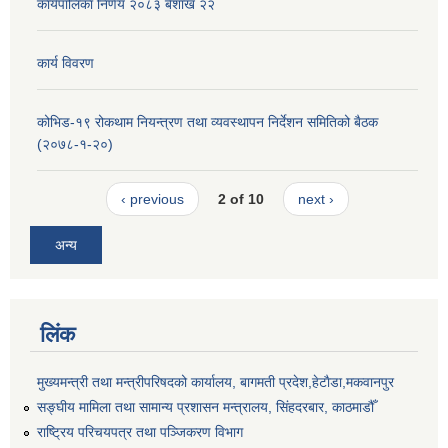
कार्यपालिका निर्णय २०८३ बैशाख २२
कार्य विवरण
कोभिड-१९ रोकथाम नियन्त्रण तथा व्यवस्थापन निर्देशन समितिको बैठक
(२०७८-१-२०)
‹ previous
2 of 10
next ›
अन्य
लिंक
मुख्यमन्त्री तथा मन्त्रीपरिषदको कार्यालय, बागमती प्रदेश,हेटाैडा,मकवानपुर
सङ्‍घीय मामिला तथा सामान्य प्रशासन मन्त्रालय, सिंहदरबार, काठमाडौँ
राष्ट्रिय परिचयपत्र तथा पञ्जिकरण विभाग