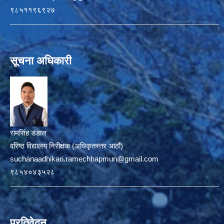
९८५११९६९२७
सूचना अधिकारी
रामसिंह डडाल
वरिष्ठ विद्यालय निरीक्षक (अधिकृतस्तर आठौं)
suchanaadhikari.ramechhapmun@gmail.com
९८५४०४३५२८
प्रतिवेदन