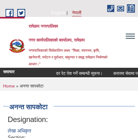
Skip to main content
English
नेपाली
रामेछाप नगरपालिका
नगर कार्यपालिकाको कार्यालय, रामेछाप
नगरपालिकाको दिर्घकालिन लक्ष्य: "शिक्षा, स्वास्थ्य, कृषि,
खानेपानी, पर्यटन र पुर्वाधार, समुन्नत र समृद्व रामेछाप निर्माणको
आधार।"
समाचार
दर रेट पेश गर्ने सम्बन्धी सूचना।
करारमा सेवामा पदपूर्ति
You are here
Home
» अनन्त सापकोटा
अनन्त सापकोटा
Designation:
लेखा अधिकृत
Section: