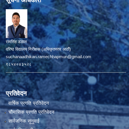
सूचना अधिकारी
रामसिंह डडाल
वरिष्ठ विद्यालय निरीक्षक (अधिकृतस्तर आठौं)
suchanaadhikari.ramechhapmun@gmail.com
९८५४०४३५२८
प्रतिवेदन
वार्षिक प्रगति प्रतिवेदन
चौमासिक प्रगति प्रतिवेदन
सार्वजनिक सुनुवाई