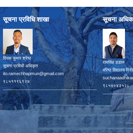
सूचना प्रविधि शाखा
सूचना अधिक
दिपक कुमार श्रेष्ठ
रामसिंह डडाल
सूचना प्रविधी अधिकृत
वरिष्ठ विद्यालय नि
ito.ramechhapmun@gmail.com
suchanaadhika
९८५११९६९२७
९८५४०४३५२८