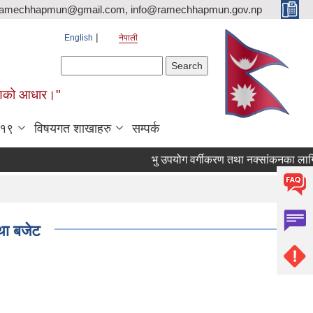
ramechhapmun@gmail.com, info@ramechhapmun.gov.np
English
नेपाली
Search form
Search
र्माणको आधार।"
-१९
विषयगत शाखाहरु
सम्पर्क
भु उपयोग वर्गीकरण तथा नक्सांकनका लागि प्रस्ता
था बजेट