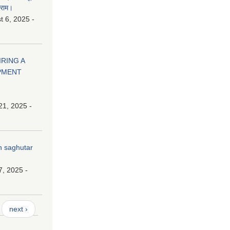
ाराम।
 6, 2025 -
HIRING A
PMENT
21, 2025 -
n saghutar
7, 2025 -
next ›