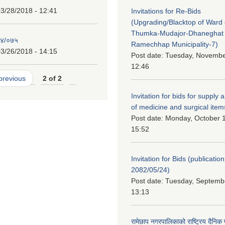
3/28/2018 - 12:41
Invitations for Re-Bids
(Upgrading/Blacktop of Ward o
Thumka-Mudajor-Dhaneghat
७४/०७५
Ramechhap Municipality-7)
3/26/2018 - 14:15
Post date:
Tuesday, November
12:46
 previous
2 of 2
Invitation for bids for supply 
of medicine and surgical item
Post date:
Monday, October 1
15:52
Invitation for Bids (publication
2082/05/24)
Post date:
Tuesday, Septembe
13:13
रामेछाप नगरपालिकाको राष्ट्रिय दैनिक