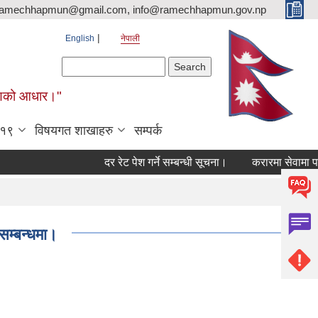
ramechhapmun@gmail.com, info@ramechhapmun.gov.np
English
नेपाली
Search form
Search
र्माणको आधार।"
-१९
विषयगत शाखाहरु
सम्पर्क
दर रेट पेश गर्ने सम्बन्धी सूचना।
करारमा सेवामा पदपूर्ति 
सम्बन्धमा।