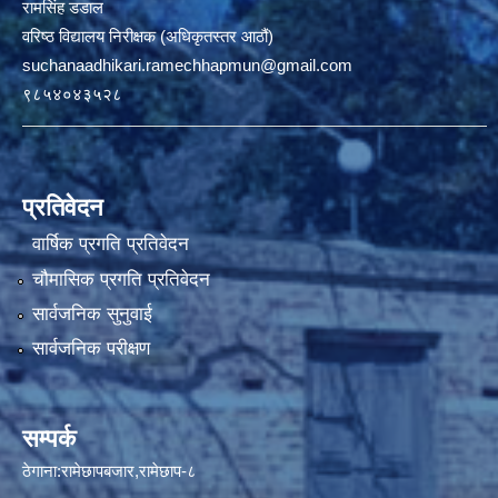
रामसिंह डडाल
वरिष्ठ विद्यालय निरीक्षक (अधिकृतस्तर आठौं)
suchanaadhikari.ramechhapmun@gmail.com
९८५४०४३५२८
प्रतिवेदन
वार्षिक प्रगति प्रतिवेदन
चौमासिक प्रगति प्रतिवेदन
सार्वजनिक सुनुवाई
सार्वजनिक परीक्षण
सम्पर्क
ठेगाना:रामेछापबजार,रामेछाप-८