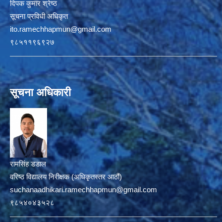
दिपक कुमार श्रेष्ठ
सूचना प्रविधी अधिकृत
ito.ramechhapmun@gmail.com
९८५११९६९२७
सूचना अधिकारी
रामसिंह डडाल
वरिष्ठ विद्यालय निरीक्षक (अधिकृतस्तर आठौं)
suchanaadhikari.ramechhapmun@gmail.com
९८५४०४३५२८