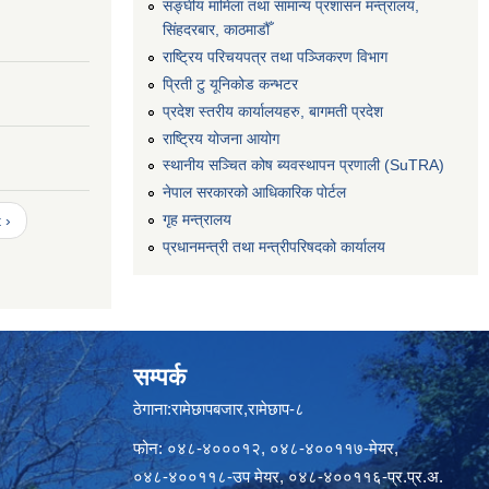
सङ्‍घीय मामिला तथा सामान्य प्रशासन मन्त्रालय,
सिंहदरबार, काठमाडौँ
राष्ट्रिय परिचयपत्र तथा पञ्जिकरण विभाग
प्रिती टु यूनिकोड कन्भटर
प्रदेश स्तरीय कार्यालयहरु, बागमती प्रदेश
राष्ट्रिय योजना आयोग
स्थानीय सञ्चित कोष ब्यवस्थापन प्रणाली (SuTRA)
नेपाल सरकारको आधिकारिक पोर्टल
गृह मन्त्रालय
 ›
प्रधानमन्त्री तथा मन्त्रीपरिषदको कार्यालय
सम्पर्क
ठेगाना:रामेछापबजार,रामेछाप-८
फोन: ०४८-४०००१२, ०४८-४००११७-मेयर,
०४८-४००११८-उप मेयर, ०४८-४००११६-प्र.प्र.अ.