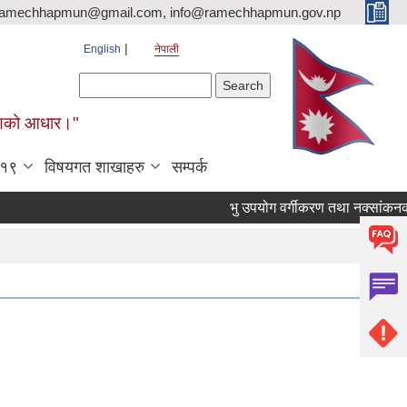
ramechhapmun@gmail.com, info@ramechhapmun.gov.np
English
नेपाली
Search form
Search
र्माणको आधार।"
-१९
विषयगत शाखाहरु
सम्पर्क
भु उपयोग वर्गीकरण तथा नक्सांकनका लागि प्