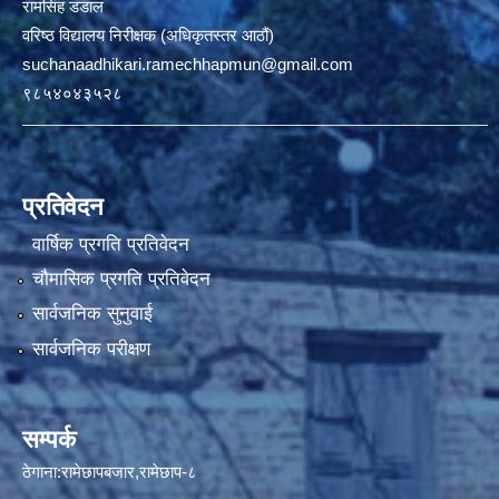
रामसिंह डडाल
वरिष्ठ विद्यालय निरीक्षक (अधिकृतस्तर आठौं)
suchanaadhikari.ramechhapmun@gmail.com
९८५४०४३५२८
प्रतिवेदन
वार्षिक प्रगति प्रतिवेदन
चौमासिक प्रगति प्रतिवेदन
सार्वजनिक सुनुवाई
सार्वजनिक परीक्षण
सम्पर्क
ठेगाना:रामेछापबजार,रामेछाप-८