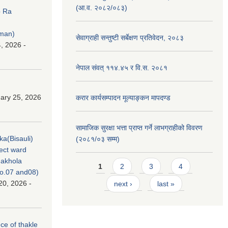
(आ.व. २०८२/०८३)
p Ra
rman)
सेवाग्राही सन्तुष्टी सर्बेक्षण प्रतिवेदन, २०८३
, 2026 -
नेपाल संवत् ११४.४५ र वि.स. २०८१
ary 25, 2026
करार कार्यसम्पादन मूल्याङ्कन मापदण्ड
सामाजिक सुरक्षा भत्ता प्राप्त गर्ने लाभग्राहीको विवरण
ka(Bisauli)
(२०८१/०३ सम्म)
ject ward
akhola
Pages
1
2
3
4
no.07 and08)
20, 2026 -
next ›
last »
nce of thakle