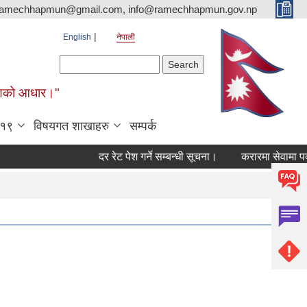
ramechhapmun@gmail.com, info@ramechhapmun.gov.np
English
नेपाली
Search form
Search
र्माणको आधार।"
-१९
विषयगत शाखाहरु
सम्पर्क
दर रेट पेश गर्ने सम्बन्धी सूचना।
करारमा सेवामा पदपूर्ति ग