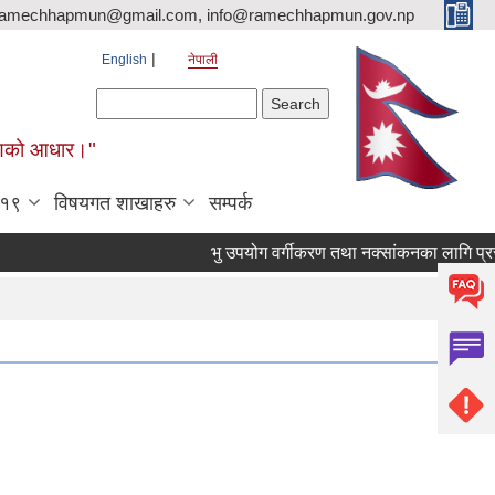
ramechhapmun@gmail.com, info@ramechhapmun.gov.np
English
नेपाली
Search form
Search
र्माणको आधार।"
-१९
विषयगत शाखाहरु
सम्पर्क
भु उपयोग वर्गीकरण तथा नक्सांकनका लागि प्रस्ताव प