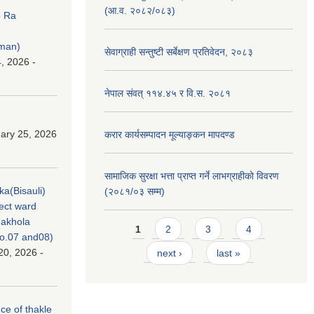
(आ.व. २०८२/०८३)
p Ra
rman)
सेवाग्राही सन्तुष्टी सर्बेक्षण प्रतिवेदन, २०८३
, 2026 -
नेपाल संवत् ११४.४५ र वि.स. २०८१
ary 25, 2026
करार कार्यसम्पादन मूल्याङ्कन मापदण्ड
सामाजिक सुरक्षा भत्ता प्राप्त गर्ने लाभग्राहीको विवरण
ka(Bisauli)
(२०८१/०३ सम्म)
ject ward
akhola
Pages
1
2
3
4
no.07 and08)
20, 2026 -
next ›
last »
nce of thakle