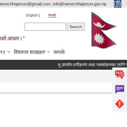
ramechhapmun@gmail.com, info@ramechhapmun.gov.np
English
नेपाली
Search form
Search
र्माणको आधार।"
-१९
विषयगत शाखाहरु
सम्पर्क
भु उपयोग वर्गीकरण तथा नक्सांकनका लागि प्रस्ताव प