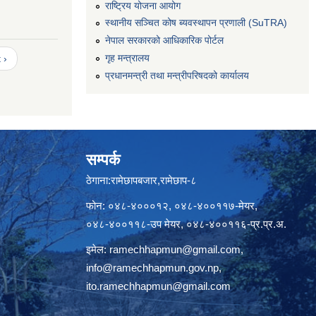
राष्ट्रिय योजना आयोग
स्थानीय सञ्चित कोष ब्यवस्थापन प्रणाली (SuTRA)
नेपाल सरकारको आधिकारिक पोर्टल
गृह मन्त्रालय
 ›
प्रधानमन्त्री तथा मन्त्रीपरिषदको कार्यालय
सम्पर्क
ठेगाना:रामेछापबजार,रामेछाप-८
फोन: ०४८-४०००१२, ०४८-४००११७-मेयर,
०४८-४००११८-उप मेयर, ०४८-४००११६-प्र.प्र.अ.
इमेल:
ramechhapmun@gmail.com
,
info@ramechhapmun.gov.np
,
ito.ramechhapmun@gmail.com