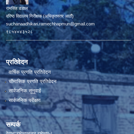
रामसिंह डडाल
वरिष्ठ विद्यालय निरीक्षक (अधिकृतस्तर आठौं)
suchanaadhikari.ramechhapmun@gmail.com
९८५४०४३५२८
प्रतिवेदन
वार्षिक प्रगति प्रतिवेदन
चौमासिक प्रगति प्रतिवेदन
सार्वजनिक सुनुवाई
सार्वजनिक परीक्षण
सम्पर्क
ठेगाना:रामेछापबजार,रामेछाप-८