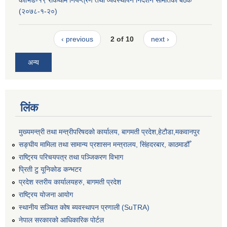
कोभिड-१९ रोकथाम नियन्त्रण तथा व्यवस्थापन निर्देशन समितिको बैठक
(२०७८-१-२०)
‹ previous
2 of 10
next ›
अन्य
लिंक
मुख्यमन्त्री तथा मन्त्रीपरिषदको कार्यालय, बागमती प्रदेश,हेटाैडा,मकवानपुर
सङ्‍घीय मामिला तथा सामान्य प्रशासन मन्त्रालय, सिंहदरबार, काठमाडौँ
राष्ट्रिय परिचयपत्र तथा पञ्जिकरण विभाग
प्रिती टु यूनिकोड कन्भटर
प्रदेश स्तरीय कार्यालयहरु, बागमती प्रदेश
राष्ट्रिय योजना आयोग
स्थानीय सञ्चित कोष ब्यवस्थापन प्रणाली (SuTRA)
नेपाल सरकारको आधिकारिक पोर्टल